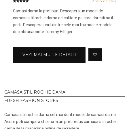
2
recomandari
Camasi dama la pret bun. Descopera un model de
camasa stil rochie dama de calitate pe care doresti sa il
porti. Descopera unul dintre cele mai frumoase modele
de imbracaminte Tommy Hilfiger
VEZI MAI MULTE DETALII
CAMASA STIL ROCHIE DAMA
FRESH FASHION STORES
Camasa stil rochie dama cel mai dorit model de camasi dama.
Acum poti cumpara chiar si la un pret redus camasa stil rochie
dama de la magazine online de incredere.