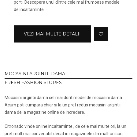
porti. Descopera unul dintre cele mai frumoase modele
de incaltaminte
VEZI MAI MULTE DETALII
MOCASINI ARGINTII DAMA
FRESH FASHION STORES
Mocasini argintii dama cel mai dorit model de mocasini dama.
Acum poti cumpara chiar si la un pret redus mocasini argintii
dama de la magazine online de incredere.
Citronado vinde online incaltaminte , de cele mai multe ori, la un
pret mult mai convenabil decat in magazinele din mall-uri sau