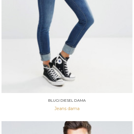
BLUGI DIESEL DAMA
Jeans dama