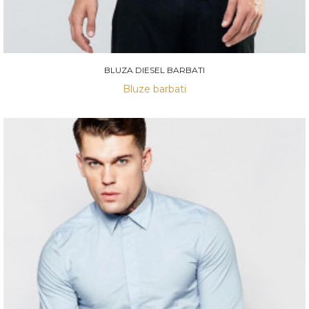
BLUZA DIESEL BARBATI
Bluze barbati