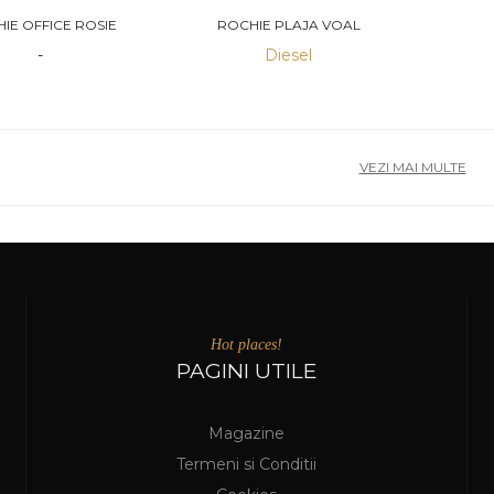
IE OFFICE ROSIE
ROCHIE PLAJA VOAL
-
Diesel
VEZI MAI MULTE
Hot places!
PAGINI UTILE
Magazine
Termeni si Conditii