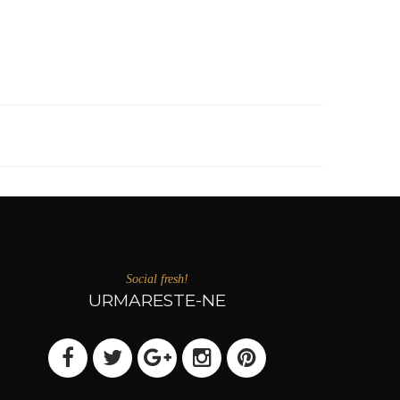
Social fresh!
URMARESTE-NE